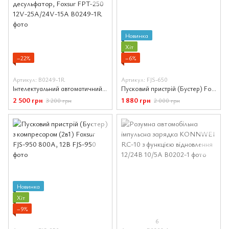
Новинка
Хіт
−22%
−6%
Артикул: B0249-1R
Артикул: FJS-650
Інтелектуальний автоматичний пускозарядний пристрій для акумулятора, десульфатор, Foxsur FPT-250 12V-25A/24V-15A
Пусковий пристрій (Бустер) Foxsur FJS-650 жовтий
2 500 грн
1 880 грн
3 200 грн
2 000 грн
Новинка
Хіт
−9%
6