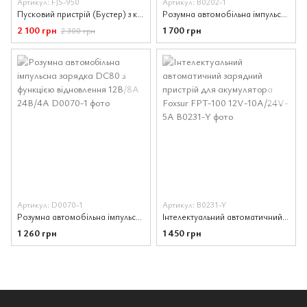
Артикул: FJS-950
Артикул: B0202-1
Пусковий пристрій (Бустер) з компресором (2в1) Foxsur FJS-950 800А, 12В
Розумна автомобільна імпульсна зарядка KONNWEI RC-10 з функцією відновлення 12/24В 10/5А
2 100 грн
1 700 грн
2 300 грн
Артикул: D0070-1
Артикул: B0231-Y
Розумна автомобільна імпульсна зарядка DC80 з функцією відновлення 12В/8А 24В/4А
Інтелектуальний автоматичний зарядний пристрій для акумулятора Foxsur FPT-100 12V-10A/24V-5A
1 260 грн
1 450 грн