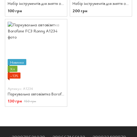
Набір інструментів для зняття обшивки автомобіля, розбирання салону авто, 4 предмети
Набір інструментів для зняття обшивки автомобіля, розбирання салону авто, 12 предметів
100 грн
200 грн
Новинка
Хіт
−13%
Артикул: A1234
Паркувальна автовізитка Borofone FC3 Ronny
130 грн
150 грн