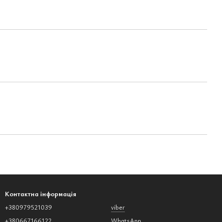
Контактна інформація
+380979521039
viber
+380667166122
WhatsApp