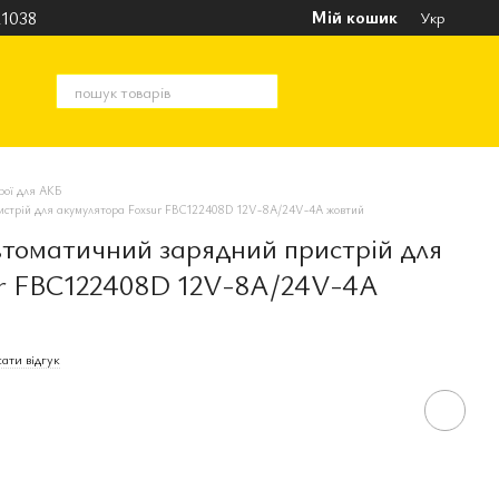
Мій кошик
1038
Укр
рої для АКБ
ристрій для акумулятора Foxsur FBC122408D 12V-8A/24V-4A жовтий
втоматичний зарядний пристрій для
ur FBC122408D 12V-8A/24V-4A
ати відгук