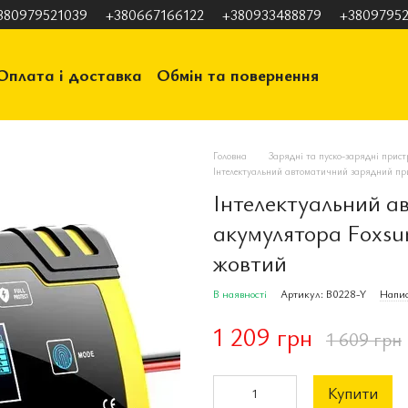
380979521039
+380667166122
+380933488879
+38097952
Оплата і доставка
Обмін та повернення
ація
Відгуки про магазин
Головна
Зарядні та пуско-зарядні прист
Інтелектуальний автоматичний зарядний п
Інтелектуальний а
акумулятора Foxs
жовтий
В наявності
Артикул: B0228-Y
Напис
1 209 грн
1 609 грн
Купити