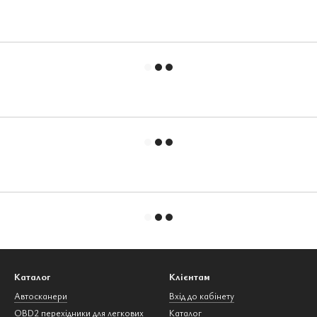
Каталог
Клієнтам
Автосканери
Вхід до кабінету
OBD2 перехідники для легкових
Каталог