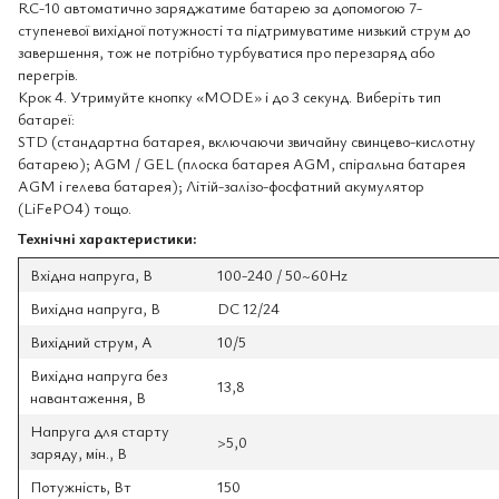
RC-10 автоматично заряджатиме батарею за допомогою 7-
ступеневої вихідної потужності та підтримуватиме низький струм до
завершення, тож не потрібно турбуватися про перезаряд або
перегрів.
Крок 4. Утримуйте кнопку «MODE» і до 3 секунд. Виберіть тип
батареї:
STD (стандартна батарея, включаючи звичайну свинцево-кислотну
батарею); AGM / GEL (плоска батарея AGM, спіральна батарея
AGM і гелева батарея); Літій-залізо-фосфатний акумулятор
(LiFePO4) тощо.
Технічні характеристики:
Вхідна напруга, В
100-240 / 50~60Hz
Вихідна напруга, В
DC 12/24
Вихідний струм, А
10/5
Вихідна напруга без
13,8
навантаження, В
Напруга для старту
>5,0
заряду, мін., В
Потужність, Вт
150