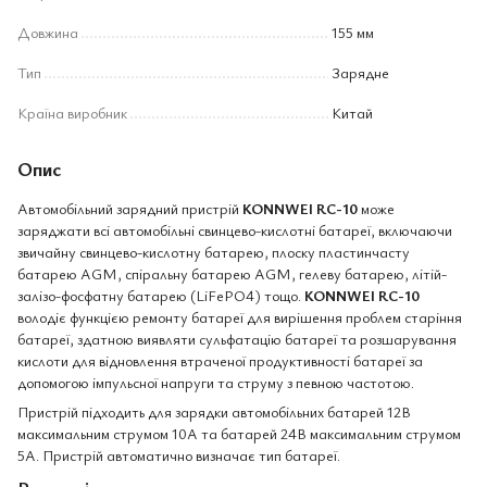
Довжина
155 мм
Тип
Зарядне
Країна виробник
Китай
Опис
Автомобільний зарядний пристрій
KONNWEI RC-10
може
заряджати всі автомобільні свинцево-кислотні батареї, включаючи
звичайну свинцево-кислотну батарею, плоску пластинчасту
батарею AGM, спіральну батарею AGM, гелеву батарею, літій-
залізо-фосфатну батарею (LiFePO4) тощо.
KONNWEI RC-10
володіє функцією ремонту батареї для вирішення проблем старіння
батареї, здатною виявляти сульфатацію батареї та розшарування
кислоти для відновлення втраченої продуктивності батареї за
допомогою імпульсної напруги та струму з певною частотою.
Пристрій підходить для зарядки автомобільних батарей 12В
максимальним струмом 10А та батарей 24В максимальним струмом
5А. Пристрій автоматично визначає тип батареї.