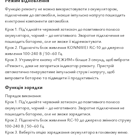
Режим відновлення
Функцію ремонту не можна використовувати з акумулятором,
підключеним до автомобіля, інакше імпульсна напруга пошкодить
електронні компоненти автомобіля.
Крок 1. Під’єднайте червоний затискач до позитивного полюса
акумулятора, чорний – до негативного. Зворотне підключення не
пошкодить батарею, але не зможе її відремонтувати.
Крок 2. Підключіть блок живлення KONNWEI RC-10 до джерела
живлення 100-240 В / 50~60 Гц.
Крок 3. Утримуйте кнопку «РЕЖИМ» більше 3 секунд, щоб вибрати
«Ремонт», доки не загориться індикатор ремонту. Пристрій
автоматично генеруватиме імпульсний струм і напругу, щоб
виправити батарею та підвищити її продуктивність.
Функція зарядки
Порядок виконання:
Крок 1. Під’єднайте червоний затискач до позитивного полюса
акумулятора, чорний – до негативного. Зворотне підключення не
пошкодить батарею, але не зможе зарядитися.
Крок 2. Підключіть блок живлення RC-10 до джерела змінного струму
100-240 В / 50~60 Гц.
Крок 3. Виберіть опцію заряджання акумулятора в головному меню.