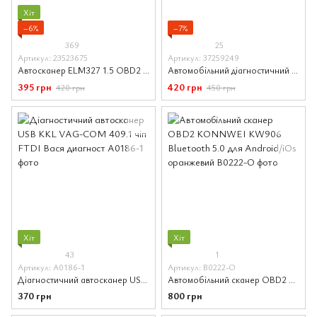
Хіт
−6%
−7%
369
25
Артикул: 23523675
Артикул: 37259249
Автосканер ELM327 1.5 OBD2 Bluetooth чіп PIC18F25K80 2 плати для діагностики авто
Автомобільний діагностичний сканер ELM327 OBD2 Bluetooth версія 1.5 Super Mini чіп PIC18F25K80
395 грн
420 грн
420 грн
450 грн
Хіт
Хіт
43
1
Артикул: A0186-1
Артикул: B0222-O
Діагностичний автосканер USB KKL VAG-COM 409.1 чіп FTDI Вася диагност
Автомобільний сканер OBD2 KONNWEI KW906 Bluetooth 5.0 для Android/iOs оранжевий
370 грн
800 грн