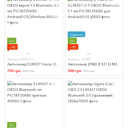
Новинка
Хіт
Хіт
−6%
−9%
11
14
Артикул: B0001-1
Артикул: J0003
Автосканер ELM327 Viecar OBD2 версія 1.5 Bluetooth 4.0 чіп PIC18F25K80 Android/IOS/Windows
Автосканер JFIND JF327 ELM327 v1.5 OBD2 Bluetooth 5.1 чіп PIC18F25K80 для Android/IOS
750 грн
500 грн
800 грн
550 грн
Хіт