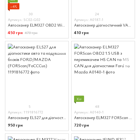
−4%
30
24
Артикул: SC02-G02
Артикул: A0187-1
Автосканер ELM327 OBD2 WiFi v1.5 для Android/IOS процесор PIC18F25K80 синій
Автосканер діагностичний VAG-COM 409.1 KKL + FIATECUSCAN з перемикачем чіп FTDI
450 грн
410 грн
470 грн
Хіт
5
48
Артикул: 1191816772
Артикул: A0140-1
Автосканер ELS27 для діагностики авто та кодування блоків FORD/MAZDA (FORScan/FoCCCus)
Автосканер ELM327 FORScan OBD2 1.5 USB з перемикачем HS CAN та MS CAN для діагностики Ford та Mazda
950 грн
720 грн