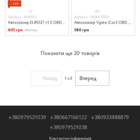
−10%
27
29
Артикул: A0002-1
Артикул: 1426670521
Автосканер ELM327 v1.5 OBD2 Bluetooth чіп PIC18F25K80 оригінал
Автосканер Vgate iCar2 OBD 2 ELM327 OBD2 Bluetooth 3.0 (оранжевий)
405 грн
580 грн
450 грн
Показати ще 20 товарів
Назад
Вперед
1
з 3
+380979521039
+380667166122
+380933488879
+380979521038
Контактна інформація