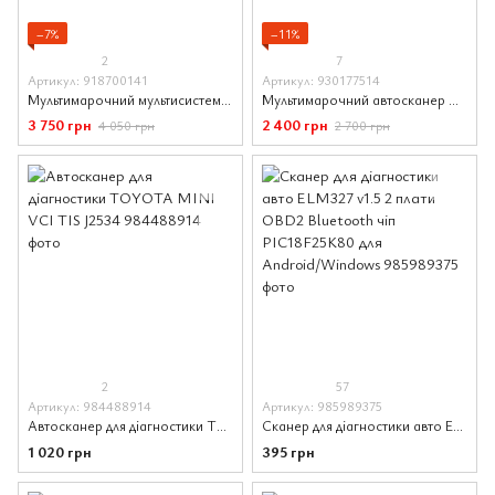
−7%
−11%
2
7
Артикул: 918700141
Артикул: 930177514
Мультимарочний мультисистемний автосканер Delphi DS150E USB + Bluetooth одноплатний
Мультимарочний автосканер Delphi DS150E USB + Bluetooth двохплатний 2021.11
3 750 грн
2 400 грн
4 050 грн
2 700 грн
2
57
Артикул: 984488914
Артикул: 985989375
Автосканер для діагностики TOYOTA MINI VCI TIS J2534
Сканер для діагностики авто ELM327 v1.5 2 плати OBD2 Bluetooth чіп PIC18F25K80 для Android/Windows
1 020 грн
395 грн