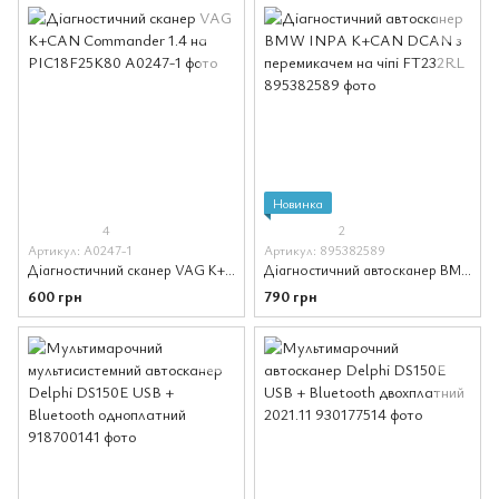
Новинка
4
2
Артикул: A0247-1
Артикул: 895382589
Діагностичний сканер VAG K+CAN Commander 1.4 на PIC18F25K80
Діагностичний автосканер BMW INPA K+CAN DCAN з перемикачем на чіпі FT232RL
600 грн
790 грн