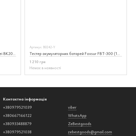
Артикул: В0242-Y
Тестер акумуляторних батарей АКБ Konnwei BK200 для всіх автомобілів 6В/12В/24В
Тестер акумуляторних батарей Foxsur FBT-300 (12V, 24V), жовтий
1 210 грн
Немає в наявності
Контактна інформація
+380979521039
viber
+380667166122
WhatsApp
+380933488879
ZeBestgoods
+380979521038
zebestgoods@gmail.com