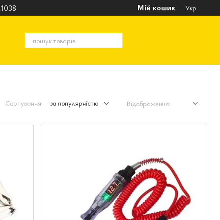
Мій кошик
1038
Укр
Сортування:
за популярністю
Відображення: