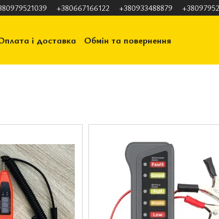
380979521039
+380667166122
+380933488879
+38097952
Оплата і доставка
Обмін та повернення
ація
Відгуки про магазин