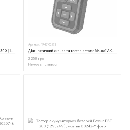
Артикул: 1943100572
Тестер акумуляторних батарей Foxsur FBT-300 (12V, 24V)
Діагностичний сканер та тестер автомобільної АКБ 6/12В KONNWEI KW681 2 в 1
2 250 грн
Немає в наявності