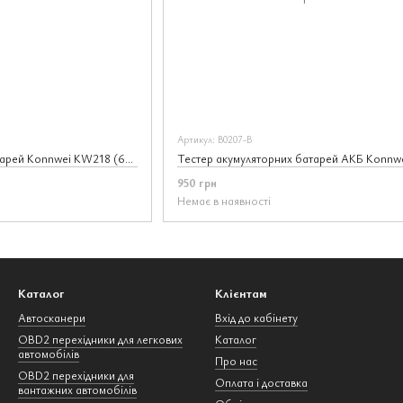
Артикул: В0207-В
Тестер акумуляторних батарей Konnwei KW218 (6V, 12V)
950 грн
Немає в наявності
Каталог
Клієнтам
Автосканери
Вхід до кабінету
OBD2 перехідники для легкових
Каталог
автомобілів
Про нас
OBD2 перехідники для
Оплата і доставка
вантажних автомобілів