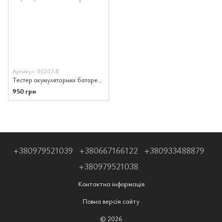
Артикул: В0207-В
Тестер акумуляторних батарей АКБ Konnwei BK200 для всіх автомобілів 6В/12В/24В
950 грн
+380979521039
+380667166122
+380933488879
+380979521038
Контактна інформація
Повна версія сайту
© 2026