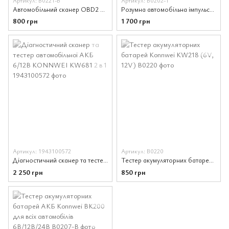
Автомобільний сканер OBD2 KONNWEI KW905 Bluetooth 5.0 для Android/IOS Чорний
Розумна автомобільна імпульсна зарядка KONNWEI RC-10 з функцією відновлення 12/24В 10/5А
800 грн
1 700 грн
Артикул: 1943100572
Артикул: В0220
Діагностичний сканер та тестер автомобільної АКБ 6/12В KONNWEI KW681 2 в 1
Тестер акумуляторних батарей Konnwei KW218 (6V, 12V)
2 250 грн
850 грн