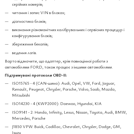
серійних номерів;
читання і запис VIN в блоках;
діагностика блоків;
виконання різноманітних калібрувальних і сервісних процедур і
конфігурування блоків;
збереження бекапів;
ведення логів.
Варто відзначити, що адаптер, крім повноцінної роботи з
автомобілями FORD, також працює з іншими автомобілями.
Підтримувані протоколи OBD-II:
ISO15765 - 4 (CAN-шина): Audi, Opel, VW, Ford, Jaguar,
Renault, Peugeot, Chrysler, Porsche, Volvo, Saab, Mazda,
Mitsubishi
ISO14230 - 4 (KWP2000): Daewoo, Hyundai, KIA
ISO9141 - 2: Honda, Infinity, Lexus, Nissan, Toyota, Audi, BMW,
Mercedes, Porsche
J1850 VPW: Buick, Cadillac, Chevrolet, Chrysler, Dodge, GM,
Isuzu