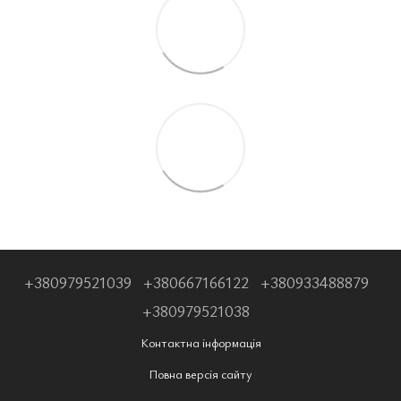
+380979521039
+380667166122
+380933488879
+380979521038
Контактна інформація
Повна версія сайту