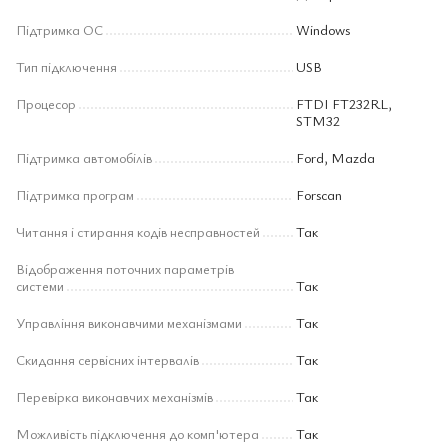
Підтримка ОС
Windows
Тип підключення
USB
Процесор
FTDI FT232RL,
STM32
Підтримка автомобілів
Ford, Mazda
Підтримка програм
Forscan
Читання і стирання кодів несправностей
Так
Відображення поточних параметрів
системи
Так
Управління виконавчими механізмами
Так
Скидання сервісних інтервалів
Так
Перевірка виконавчих механізмів
Так
Можливість підключення до комп'ютера
Так