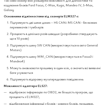
Так само сканер має розширені можливості для діагностики та
кодування блоків Ford Focus, C-Max, Kuga, Mondeo IV, S-Max,
Galaxy.
Основними відмінностями від сканерів ELM327 є:
Підтримують дві шини даних – HS CAN і MS CAN - без всяких
перемикачів і тумблерів
Працюють в декілька разів швидше (розробники стверджують
що в 10 разів)
Підтримують шину SW CAN (використовується в авто General
Motors)
Підтримують шину MM_CAN (використовується в Focus3 і
Mondeo4)
Можуть оновлювати прошивку в один клік, а значить всі виявлені
баги усуваються
Підтримують відправку мультирядкових повідомлень
Можливості адаптера ELS27:
відображає інформацію по OBD2, як більшість програм, що
працюють з ELM327;
відображення інформації з блоків - номера блоків, прошивок,