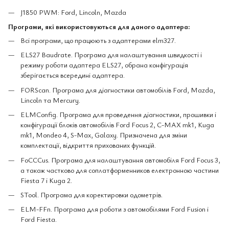
J1850 PWM: Ford, Lincoln, Mazda
Програми, які використовуються для даного адаптера:
Всі програми, що працюють з адаптерами elm327.
ELS27 Baudrate. Програма для налаштування швидкості і
режиму роботи адаптера ELS27, обрана конфігурація
зберігається всередині адаптера.
FORScan. Програма для діагностики автомобілів Ford, Mazda,
Lincoln та Mercury.
ELMConfig. Програма для проведення діагностики, прошивки і
конфігурації блоків автомобілів Ford Focus 2, C-MAX mk1, Kuga
mk1, Mondeo 4, S-Max, Galaxy. Призначена для зміни
комплектації, відкриття прихованих функцій.
FoCCCus. Програма для налаштування автомобіля Ford Focus 3,
а також частково для соплатформенников електронною частини
Fiesta 7 і Kuga 2.
STool. Програма для коректировки одометрів.
ELM-FFn. Програма для роботи з автомобілями Ford Fusion і
Ford Fiesta.