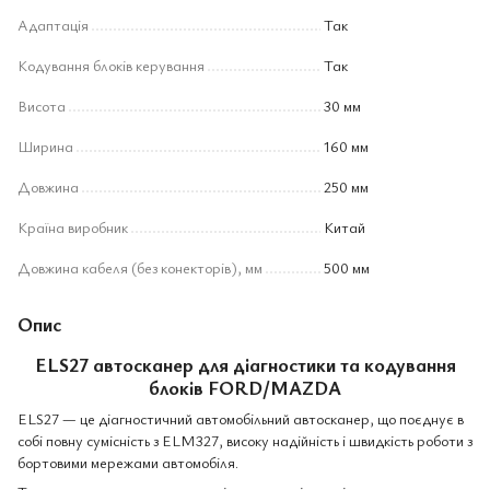
Адаптація
Так
Кодування блоків керування
Так
Висота
30 мм
Ширина
160 мм
Довжина
250 мм
Країна виробник
Китай
Довжина кабеля (без конекторів), мм
500 мм
Опис
ELS27 автосканер для діагностики та кодування
блоків FORD/MAZDA
ELS27 — це діагностичний автомобільний автосканер, що поєднує в
собі повну сумісність з ELM327, високу надійність і швидкість роботи з
бортовими мережами автомобіля.