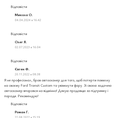
Відповісти
Микола О.
04.04.2024 в 16:42
Відповісти
Олег Я.
02.07.2023 в 16:04
Відповісти
Євген Ф.
20.11.2022 в 08:38
Я не професіонал, брав автосканер для того, щоб потерти помилку
на своєму Ford Transit Custom та увімкнути фару. Зі своєю задачею
автосканер впорався на відмінно! Дякую продавцю за підтримку і
поради. Рекомендую!
Відповісти
Роман Г.
22.08.2022 в 15:19