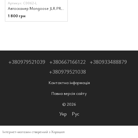
Артикул: C0062-L
Автосканер Mongoose JLR PRO (3 в 1)
1 800 грн
+380979521039
+380667166122
+380933488879
+380979521038
Контактна інформація
Повна версія сайту
© 2026
Укр
Рус
Інтернет-магазин створений з Хорошоп