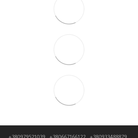
+380979521039
+380667166122
+380933488879