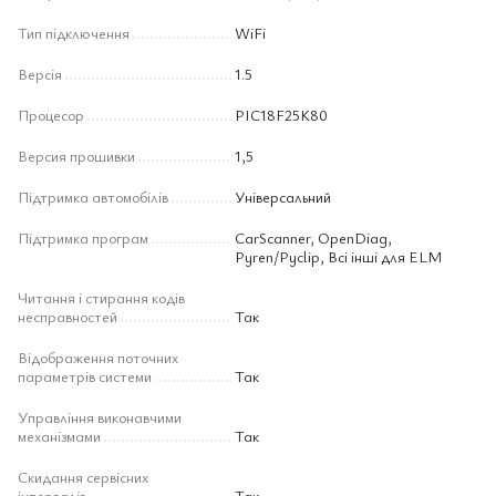
Тип підключення
WiFi
Версія
1.5
Процесор
PIC18F25K80
Версия прошивки
1,5
Підтримка автомобілів
Універсальний
Підтримка програм
CarScanner, OpenDiag,
Pyren/Pyclip, Всі інші для ELM
Читання і стирання кодів
несправностей
Так
Відображення поточних
параметрів системи
Так
Управління виконавчими
механізмами
Так
Скидання сервісних
інтервалів
Так