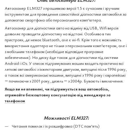
Автосканер ELM327 з прошивкою версії 1.5 є сучасним і зручним
інструментом для проведення самостійної діагностики автомобіля за
допомогою смартфона або персонального комп'ютера.
Автосканер для діагностики авто на відміну від USB, Wifi версія
дозволяє проводити діагностику на відстані. Особливо в тих
пристроях, де немає bluetooth, але є wi-fi. Крім того є можливість
використання адаптера не тільки з персональним комп'ютером, але і
з мобільним телефоном (необхідне відповідне програмне
забезпечення). На диску йде також для діагностики під системи
Android і iOs. У список підтримуваних машин входять практично всі
легкові автомобілі з інжекторним двигуном, випущені після 1996 року,
а також всі американські машини, випущені з 1996 року і європейські
― починаючи з 2001 року, дизель ― з 2004р. Бувають і виключення.
Якщо ви не впевнені, чи підтримується ваш автомобіль,
отримайте безкоштовну консультацію від менеджера за
телефоном
Можливості ELM327:
Читання помилок і їх розшифровка (DTC пам'ять)