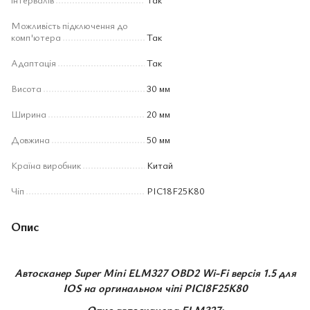
Можливість підключення до
комп'ютера
Так
Адаптація
Так
Висота
30 мм
Ширина
20 мм
Довжина
50 мм
Країна виробник
Китай
Чіп
PIC18F25K80
Опис
Автосканер Super Mini ELM327 OBD2 Wi-Fi версія 1.5 для
IOS на оргинальном чіпі PICI8F25K80
Опис автосканера
ELM327
: