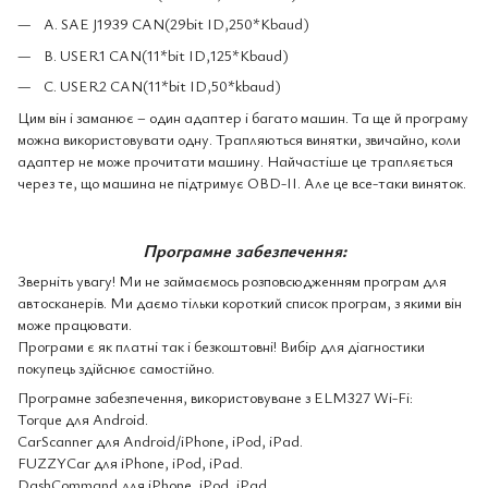
A. SAE J1939 CAN(29bit ID,250*Kbaud)
B. USER1 CAN(11*bit ID,125*Kbaud)
C. USER2 CAN(11*bit ID,50*kbaud)
Цим він і заманює – один адаптер і багато машин. Та ще й програму
можна використовувати одну. Трапляються винятки, звичайно, коли
адаптер не може прочитати машину. Найчастіше це трапляється
через те, що машина не підтримує OBD-II. Але це все-таки виняток.
Програмне забезпечення:
Зверніть увагу!
Ми не займаємось розповсюдженням програм для
автосканерів. Ми даємо тільки короткий список програм, з якими він
може працювати.
Програми є як платні так і безкоштовні!
Вибір для діагностики
покупець здійснює самостійно.
Програмне забезпечення, використовуване з ELM327 Wi-Fi:
Torque для Android.
CarScanner для Android/iPhone, iPod, iPad.
FUZZYCar для iPhone, iPod, iPad.
DashCommand для iPhone, iPod, iPad.