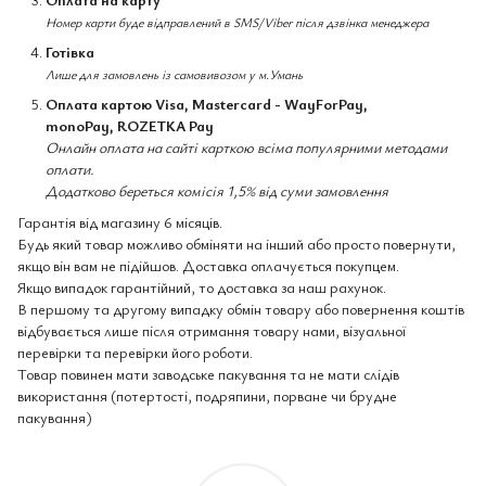
Номер карти буде відправлений в SMS/Viber після дзвінка менеджера
Готівка
Лише для замовлень із самовивозом у м.Умань
Оплата картою Visa, Mastercard - WayForPay,
monoPay, ROZETKA Pay
Онлайн оплата на сайті карткою всіма популярними методами
оплати.
Додатково береться комісія 1,5% від суми замовлення
Гарантія від магазину 6 місяців.
Будь який товар можливо обміняти на інший або просто повернути,
якщо він вам не підійшов. Доставка оплачується покупцем.
Якщо випадок гарантійний, то доставка за наш рахунок.
В першому та другому випадку обмін товару або повернення коштів
відбувається лише після отримання товару нами, візуальної
перевірки та перевірки його роботи.
Товар повинен мати заводське пакування та не мати слідів
використання (потертості, подряпини, порване чи брудне
пакування)