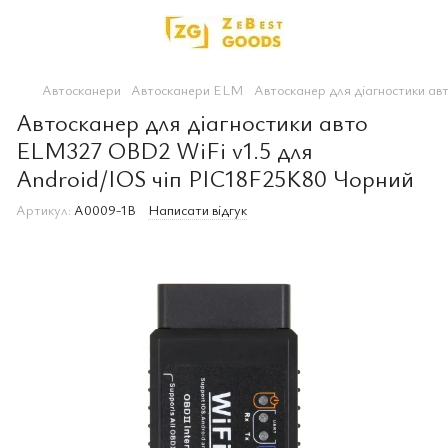
Автосканери
Автосканери ELM
Автосканер для діагностики ав
Автосканер для діагностики авто
ELM327 OBD2 WiFi v1.5 для
Android/IOS чіп PIC18F25K80 Чорний
Артикул:
A0009-1B
Написати відгук