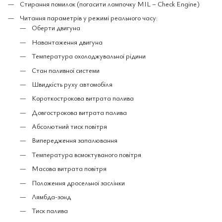
Стирання помилок (погасити лампочку MIL – Check Engine)
Читання параметрів у режимі реального часу:
Оберти двигуна
Навантаження двигуна
Температура охолоджувальної рідини
Стан паливної системи
Швидкість руху автомобіля
Короткострокова витрата палива
Довгострокова витрата палива
Абсолютний тиск повітря
Випередження запалювання
Температура всмоктуваного повітря
Масова витрата повітря
Положення дросельної заслінки
Лямбда-зонд
Тиск палива