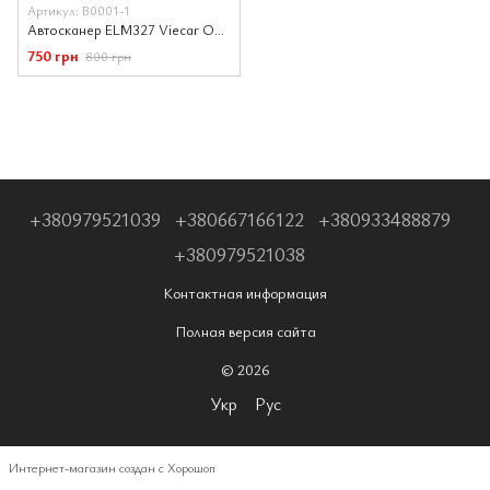
Артикул: B0001-1
Автосканер ELM327 Viecar OBD2 версия 1.5 Bluetooth 4.0 чип PIC18F25K80 Android/IOS/Windows
750 грн
800 грн
+380979521039
+380667166122
+380933488879
+380979521038
Контактная информация
Полная версия сайта
© 2026
Укр
Рус
Интернет-магазин создан с Хорошоп