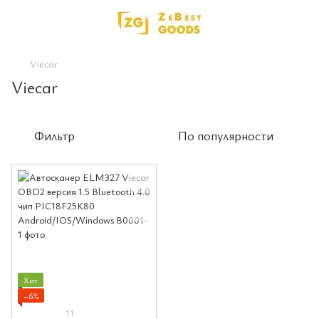
Viecar
Viecar
Фильтр
По популярности
Хит
−6%
11