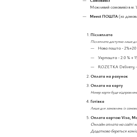
Самовивіз
Можливий самовивіз в м.
Meest ПОШТА
(за домов
Післяплата
Післяплата доступна лише для
Нова пошта - 2%+20 г
Укрпошта - 2.0 % + 1
ROZETKA Delivery - 1
Оплата на рахунок
Оплата на карту
Номер карти буде відправлен
Готівка
Лише для замовлень із самов
Оплата картою Visa, M
Онлайн оплата на сайті 
Додатково береться коміс