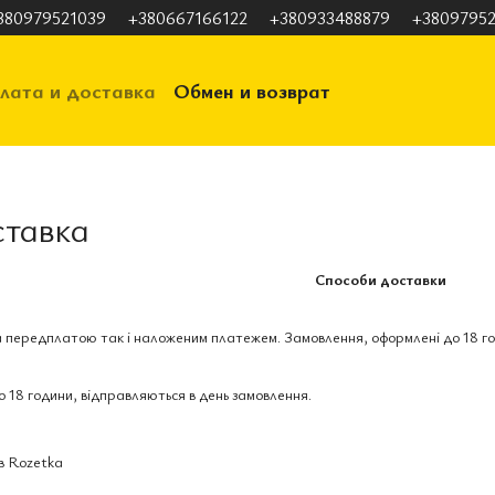
380979521039
+380667166122
+380933488879
+38097952
лата и доставка
Обмен и возврат
мация
Отзывы о магазине
ставка
Способи доставки
 передплатою так і наложеним платежем. Замовлення, оформлені до 18 го
 18 години, відправляються в день замовлення.
в Rozetka