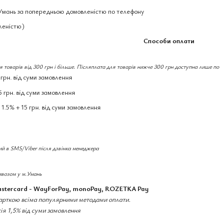
 Умань за попередньою домовленістю по телефону
леністю)
Способи оплати
 товарів від 300 грн і більше. Післяплата для товарів нижче 300 грн доступна лише по
рн. від суми замовлення
5 грн. від суми замовлення
.5% + 15 грн. від суми замовлення
ий в SMS/Viber після дзвінка менеджера
ивозом у м.Умань
astercard - WayForPay, monoPay, ROZETKA Pay
карткою всіма популярними методами оплати.
ія 1,5% від суми замовлення