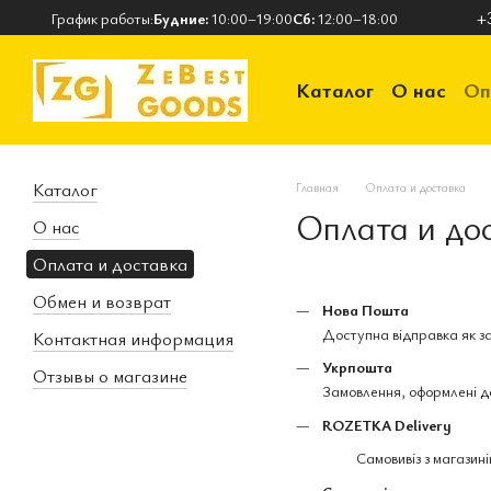
Перейти к основному контенту
+
График работы:
Будние:
10:00–19:00
Сб:
12:00–18:00
Каталог
О нас
Оп
Контактная инфор
Каталог
Главная
Оплата и доставка
Оплата и до
О нас
Оплата и доставка
Обмен и возврат
Нова Пошта
Доступна відправка як за
Контактная информация
Укрпошта
Отзывы о магазине
Замовлення, оформлені до
ROZETKA Delivery
Самовивіз з магазині