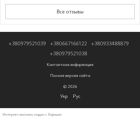
Все отзывы
+380979521039
+380667166122
+380933488879
+380979521038
Контактная информация
Полная версия сайта
© 2026
Укр
Рус
Интернет-магазин создан с Хорошоп