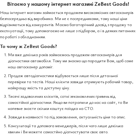
Вітаємо у нашому інтернет магазині ZeBest Goods!
Наш інтернет магазин займається продажем високоякісних автосканерів
безпосередньо від виробника. Ми не є посередниками, тому наші ціни
відрізняються від конкурентів. Маємо багаторічний досвід з продажу та
експлуатації, тому допомагаємо не лише з підбором, а і в деяких питаннях
по роботі з обладнанням.
То чому ж ZeBest Goods?
Ми вже декілька років займаємось продажем автосканерів для
діагностики автомобіля. Тому ми знаємо що порадити Вам, щоб саме
наш автосканер допоміг.
Продаж автодіагностики відбувається лише після детальної
перевірки та тестів. Наші клієнти завжди отримують робочий товар,
найкращу якість та доступну ціну.
Тисячі задоволених клієнтів, сотні зекономлених гривень від
самостійної діагностики. Якщо ви потрапили до нас на сайт, то Ви
напевне знаєте скільки коштує поїздка на СТО.
Завжди в наявності та під замовлення, актуальність ціни та опис.
Консультації та допомога менеджерів, після чого лише декілька
хвилин і Ви можете самостйно діагностувати своє авто.