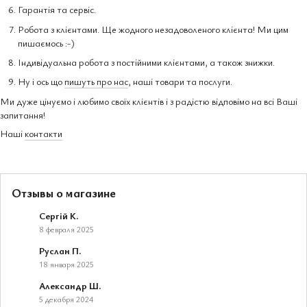
Гарантія та сервіс.
Робота з клієнтами. Ще жодного незадоволеного клієнта! Ми цим
пишаємось :-)
Індивідуальна робота з постійними клієнтами, а також знижки.
Ну і ось що
пишуть про нас
, наші товари та послуги.
Ми дуже цінуємо і любимо своїх клієнтів і з радістю відповімо на всі Ваші
запитання!
Наші
контакти
Отзывы о магазине
Сергій К.
8 февраля 2025
Руслан П.
18 января 2025
Александр Ш.
5 декабря 2024