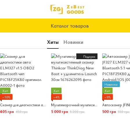
Каталог товаров
Хиты
Новинки
Подарок
Новинка
Хит
Хит
Хит
−10%
−4%
−9%
Сканер для диагностики авто ELM327 v1.5 OBD2 Bluetooth чип PIC18F25K80 оригинал
Мультимарочный мультисистемный сканер Thinkcar ThinkDiag New Boot + удлинитель Launch 30см
405 грн
5 000 грн
500 грн
450 грн
5 200 грн
550 грн