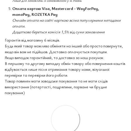
Лише для замовлень із самовивозом у м.Умань
Оплата картою Visa, Mastercard - WayForPay,
monoPay, ROZETKA Pay
Онлайн оплата на сайті карткою всіма популярними методами
оплати.
Додатково береться комісія 1,5% від суми замовлення
Гарантія від магазину 6 місяців.
Будь який товар можливо обміняти на інший або просто повернути,
якщо він вам не підійшов. Доставка оплачується покупцем.
Якщо випадок гарантійний, то доставка за наш рахунок.
В першому та другому випадку обмін товару або повернення коштів
відбувається лише після отримання товару нами, візуальної
перевірки та перевірки його роботи.
Товар повинен мати заводське пакування та не мати слідів
використання (потертості, подряпини, порване чи брудне
пакування)