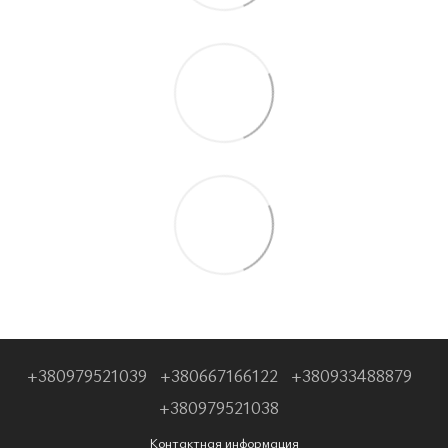
+380979521039
+380667166122
+380933488879
+380979521038
Контактная информация