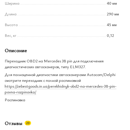
Ширина
40 мм
Длина
290 мм
Высота
45 мм
Вес, кг
0,12
Описание
Переходник OBD2 на Mercedes 38 pin для подключения
диагностических автосканеров, типу ELM327.
Для полноценной диагностики автосканерами Autocom/Delphi
смотрите переходник с полной распиновкой
https://zebestgoods.in.ua/perekhidnyk-obd2-na-mercedes-38-pin-
povna-rozpinovka/
Распиновка
Отзывы
23