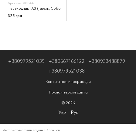
Артикул: A0044
Переходник ГАЗ (Газель, Соболь, Волга, УАЗ) 12 pin на 16 pin OBD2
325 грн
+380979521039
+380667166122
+380933488879
+380979521038
Контактная информация
Полная версия сайта
© 2026
Укр
Рус
Интернет-магазин создан с Хорошоп