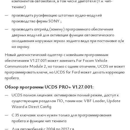
компонентов автомобиля, в том числе двигателя (т.н. чип-
тюнинг)
производить русификацию штатных аудио-модулей
производства фирмы SONY ;
производить апгрейд (замену) программного обеспечения
дверных модулей для активации функции автоматического
складывания наружных зеркал заднего вида при постановке а/м
на охрану.
Новый диагностический адаптер с новейшим программным
обеспечением V1.27.001 может заменить For Focom Vehicle
Communicate Module 2, но только с одним отличием, UCDS не может
программировать ключи, но UCDS for Ford может делать коррекцию
пробега.
Обзор программы UCDS PRO+ V1.27.001:
UCDS полная лицензия: активирован полный режим, доступ к
существующим разделам ПО, таким как: VBF Loader, Update
Wizard и Direct Config
С 35 ключами: ключ нужен только для программирования
пробега и функции чип тюнинга
Для автомобилей с 2004 по 2017 г.в.