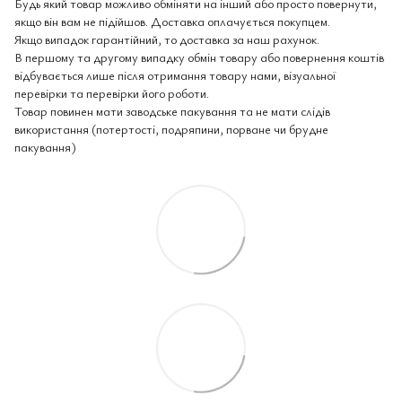
Будь який товар можливо обміняти на інший або просто повернути,
якщо він вам не підійшов. Доставка оплачується покупцем.
Якщо випадок гарантійний, то доставка за наш рахунок.
В першому та другому випадку обмін товару або повернення коштів
відбувається лише після отримання товару нами, візуальної
перевірки та перевірки його роботи.
Товар повинен мати заводське пакування та не мати слідів
використання (потертості, подряпини, порване чи брудне
пакування)