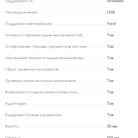
Поддержка ОС
Windows
Тип подключения
USB
Поддержка автомобилей
Ford
Чтение и стирание кодов неисправностей
Так
Отображение текущих параметров системы
Так
Управление испонительными механизмами
Так
Сброс сервисных интервалов
Так
Проверка исполнительных механизмов
Так
Возможность подключения к копьютеру
Так
Адаптация
Так
Кодировка блоков управления
Так
Высота
30 мм
Ширина
150 мм