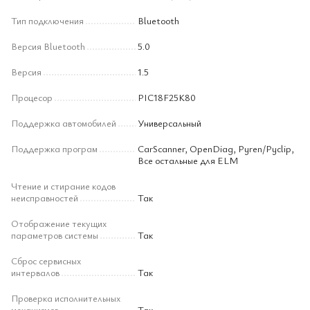
Тип подключения
Bluetooth
Версия Bluetooth
5.0
Версия
1.5
Процесор
PIC18F25K80
Поддержка автомобилей
Универсальный
Поддержка програм
CarScanner, OpenDiag, Pyren/Pyclip,
Все остальные для ELM
Чтение и стирание кодов
неисправностей
Так
Отображение текущих
параметров системы
Так
Сброс сервисных
интервалов
Так
Проверка исполнительных
механизмов
Так