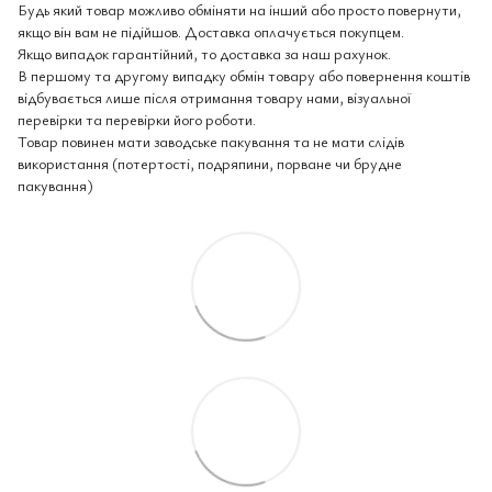
Будь який товар можливо обміняти на інший або просто повернути,
якщо він вам не підійшов. Доставка оплачується покупцем.
Якщо випадок гарантійний, то доставка за наш рахунок.
В першому та другому випадку обмін товару або повернення коштів
відбувається лише після отримання товару нами, візуальної
перевірки та перевірки його роботи.
Товар повинен мати заводське пакування та не мати слідів
використання (потертості, подряпини, порване чи брудне
пакування)