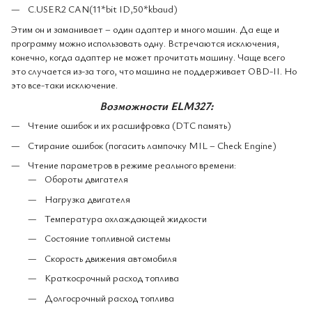
C.USER2 CAN(11*bit ID,50*kbaud)
Этим он и заманивает – один адаптер и много машин. Да еще и
программу можно использовать одну. Встречаются исключения,
конечно, когда адаптер не может прочитать машину. Чаще всего
это случается из-за того, что машина не поддерживает OBD-II. Но
это все-таки исключение.
Возможности ELM327:
Чтение ошибок и их расшифровка (DTC память)
Стирание ошибок (погасить лампочку MIL – Check Engine)
Чтение параметров в режиме реального времени:
Обороты двигателя
Нагрузка двигателя
Температура охлаждающей жидкости
Состояние топливной системы
Скорость движения автомобиля
Краткосрочный расход топлива
Долгосрочный расход топлива