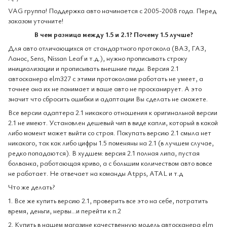
VAG группа!
Поддержка авто начинается с 2005-2008 года. Перед
заказом уточните!
В чем разница между 1.5 и 2.1? Почему 1.5 лучше?
Для авто отличающихся от стандартного протокола (ВАЗ, ГАЗ,
Ланос, Sens, Nissan Leaf и т.д.), нужно прописывать строку
инициализации и прописывать внешние пиды. Версия 2.1
автосканера elm327 с этими протоколами работать не умеет, а
точнее она их не понимает и ваше авто не просканирует. А это
значит что сбросить ошибки и адаптации Вы сделать не сможете.
Все версии адаптера 2.1 никакого отношения к оригинальной версии
2.1 не имеют. Установлен дешевый чип в виде капли, который в какой
либо момент может выйти со строя. Покупать версию 2.1 смыла нет
никакого, так как либо цифры 1.5 поменяны на 2.1 (в лучшем случае,
редко попадаются). В худшем: версия 2.1 полная липа, пустая
болванка, работающая криво, а с большим количеством авто вовсе
не работает. Не отвечает на команды Atpps, ATAL и т.д
Что же делать?
1. Все же купить версию 2.1, проверить все это на себе, потратить
время, деньги, нервы...и перейти к п.2
2. Купить в нашем магазине качественную модель автосканера elm