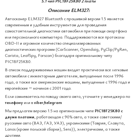
5.1 чип PIC18F25K80 2 платы
Описание ELM327:
Автосканер ELM327 Bluetooth с прошивкой версии 1.5 является
современным и удобным инструментом для проведения
самостоятельной диагностики автомобиля при помощи смартфона
или персонального компьютера. Поддерживаются все протоколы
OBD-II и огромное количество специализированных
диагностических программ (CarScanner, Opendaig, PyClip/PyRen,
Carista, LeafSpy, Forscan) благодоря оригинальному чипу
PIC18F25K80.
В список поддерживаемых машин входят практически все легковые
автомобили с инжекторным двигателем, выпущенные после 1996
года, а также все американские машины, выпущенные с 1996 года и
европейские ― начиная с 2001 года.
Если сомневаетесь по поводу своего авто, уточните у менеджера по
телефону
или в
viber/telegram
Мы предлагем версию 1.5 на оригинальном чипе
PIC18F25K80 с
двумя платами
, работающая с 90% авто, а также советскими/
русскими авто (ВАЗ, ГАЗ, УАЗ), украинскими (Таврия, Славута,
Lanos (кроме польской сборки), Sens)), электричками, а также
другими.