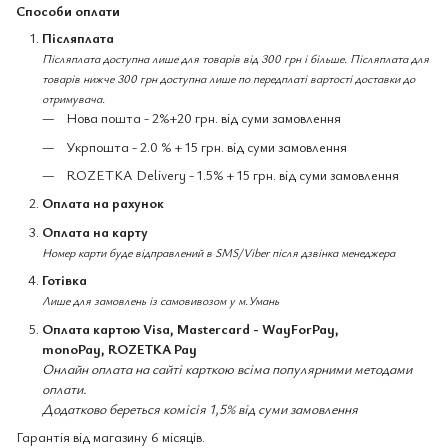
Способи оплати
Післяплата
Післяплата доступна лише для товарів від 300 грн і більше. Післяплата для
товарів нижче 300 грн доступна лише по передплаті вартості доставки до
отримувача.
Нова пошта - 2%+20 грн. від суми замовлення
Укрпошта - 2.0 % + 15 грн. від суми замовлення
ROZETKA Delivery - 1.5% + 15 грн. від суми замовлення
Оплата на рахунок
Оплата на карту
Номер карти буде відправлений в SMS/Viber після дзвінка менеджера
Готівка
Лише для замовлень із самовивозом у м.Умань
Оплата картою Visa, Mastercard - WayForPay,
monoPay, ROZETKA Pay
Онлайн оплата на сайті карткою всіма популярними методами
оплати.
Додатково береться комісія 1,5% від суми замовлення
Гарантія від магазину 6 місяців.