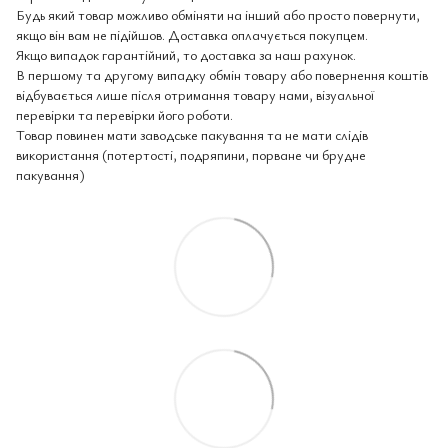
Будь який товар можливо обміняти на інший або просто повернути,
якщо він вам не підійшов. Доставка оплачується покупцем.
Якщо випадок гарантійний, то доставка за наш рахунок.
В першому та другому випадку обмін товару або повернення коштів
відбувається лише після отримання товару нами, візуальної
перевірки та перевірки його роботи.
Товар повинен мати заводське пакування та не мати слідів
використання (потертості, подряпини, порване чи брудне
пакування)