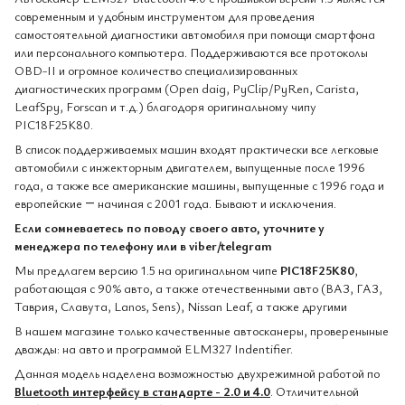
современным и удобным инструментом для проведения
самостоятельной диагностики автомобиля при помощи смартфона
или персонального компьютера. Поддерживаются все протоколы
OBD-II и огромное количество специализированных
диагностических программ (Open daig, PyClip/PyRen, Carista,
LeafSpy, Forscan и т.д.) благодоря оригинальному чипу
PIC18F25K80.
В список поддерживаемых машин входят практически все легковые
автомобили с инжекторным двигателем, выпущенные после 1996
года, а также все американские машины, выпущенные с 1996 года и
европейские ― начиная с 2001 года. Бывают и исключения.
Если сомневаетесь по поводу своего авто, уточните у
менеджера по телефону или в viber/telegram
Мы предлагем версию 1.5 на оригинальном чипе
PIC18F25K80
,
работающая с 90% авто, а также отечественными авто (ВАЗ, ГАЗ,
Таврия, Славута, Lanos, Sens), Nissan Leaf, а также другими
В нашем магазине только качественные автосканеры, провереныные
дважды: на авто и программой ELM327 Indentifier.
Данная модель наделена возможностью двухрежимной работой по
Bluetooth интерфейсу в стандарте - 2.0 и 4.0
. Отличительной