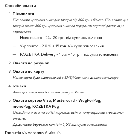
Способи оплати
Післяплата
Післяплата доступна лише для товарів від 300 грн і більше. Післяплата для
товарів нижче 300 грн доступна лише по передплаті вартості доставки до
отримувача.
Нова пошта - 2%+20 грн. від суми замовлення
Укрпошта - 2.0 % + 15 грн. від суми замовлення
ROZETKA Delivery - 1.5% + 15 грн. від суми замовлення
Оплата на рахунок
Оплата на карту
Номер карти буде відправлений в SMS/Viber після дзвінка менеджера
Готівка
Лише для замовлень із самовивозом у м.Умань
Оплата картою Visa, Mastercard - WayForPay,
monoPay, ROZETKA Pay
Онлайн оплата на сайті карткою всіма популярними методами
оплати.
Додатково береться комісія 1,5% від суми замовлення
Гарантія від магазину 6 місяців.