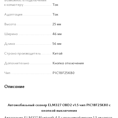
к копьютеру
Так
Адаптация
Так
Высота
25 мм
Ширина
46 мм
Длина
56 мм
Страна производитель
Китай
Дополнительно
Кнопка отключения
Чип
PIC18F25K80
Описание
Автомобильный сканер ELM327
OBD2 v1.5 чип PIC18F25K80 с
кнопкой выключения
Автосканер ELM327 Bluetooth 4.0 с прошивкой версии 1.5 является