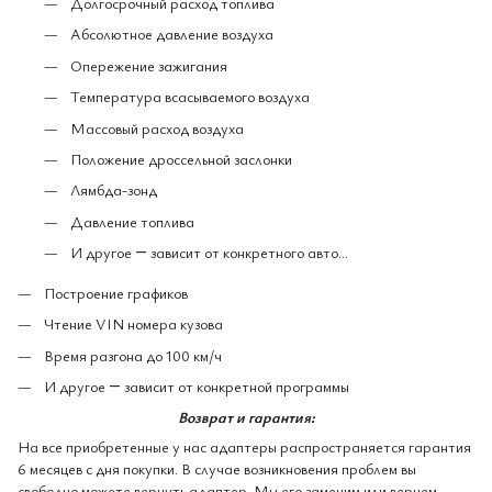
Долгосрочный расход топлива
Абсолютное давление воздуха
Опережение зажигания
Температура всасываемого воздуха
Массовый расход воздуха
Положение дроссельной заслонки
Лямбда-зонд
Давление топлива
И другое ― зависит от конкретного авто...
Построение графиков
Чтение VIN номера кузова
Время разгона до 100 км/ч
И другое ― зависит от конкретной программы
Возврат и гарантия:
На все приобретенные у нас адаптеры распространяется гарантия
6 месяцев с дня покупки. В случае возникновения проблем вы
свободно можете вернуть адаптер. Мы его заменим или вернем