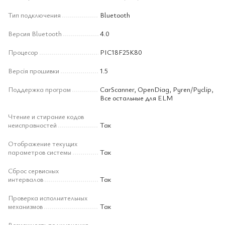
Тип подключения
Bluetooth
Версия Bluetooth
4.0
Процесор
PIC18F25K80
Версія прошивки
1.5
Поддержка програм
CarScanner, OpenDiag, Pyren/Pyclip,
Все остальные для ELM
Чтение и стирание кодов
неисправностей
Так
Отображение текущих
параметров системы
Так
Сброс сервисных
интервалов
Так
Проверка исполнительных
механизмов
Так
Возможность подключения