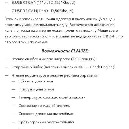
B.USER1 CAN(11*bit ID,125*Kbaud)
C.USER2 CAN(11*bit ID,50*kbaud)
Этим он и заманивает – один адаптер и много машин. Да еще и
программу можно использовать одну. Встречаются исключения,
конечно, когда адаптер не может прочитать машину. Чаще всего
это случается из-за того, что машина не поддерживает OBD-II. Но
это все-таки исключение.
Возможности ELM327:
Чтение ошибок и их расшифровка (DTC память)
Стирание ошибок (погасить лампочку MIL – Check Engine)
Чтение параметров в режиме реального времени:
Обороты двигателя
Нагрузка двигателя
Температура охлаждающей жидкости
Состояние топливной системы
Скорость движения автомобиля
Краткосрочный расход топлива