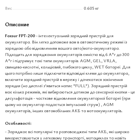
Вес
0.605 кг
Описание
Foxsur FPT-200
- інтелектуальний зарядний пристрій для
акумулятора. Він легко допоможе вам в автоматичному режимі із
зарядкою або відновленням вашого авто/мото-акумулятора.
Підходить для заряджання акумуляторів ємністю від 6 А*г до 300
А*г і підтримує такі типи акумуляторів: AGM, GEL, VRLA,
свинцево-кислотні, кальцієвий, глибокого циклу, WET батареї. Для
цього потрібно лише підключити відповідні клеми до акумулятора,
включити зарядний пристрій в мережу і дочекатися закінчення
зарядки (на дисплеї з'явиться напис "FULL"). Зарядний пристрій
має кілька режимів, які вибираються дотиком до сенсорної кнопки - це
десульфатація - часткове відновлення акумуляторної батареї (при
цьому на акумулятор подається імпульсний струм) , AGM
акумуляторів, інших автомобільних АКБ та
мотоакумуляторів
.
Особливості:
- Заряджає всі популярні та розповсюджені типи АКБ, які широко
використовуються у легковому транспорті, мотоциклах та навіть