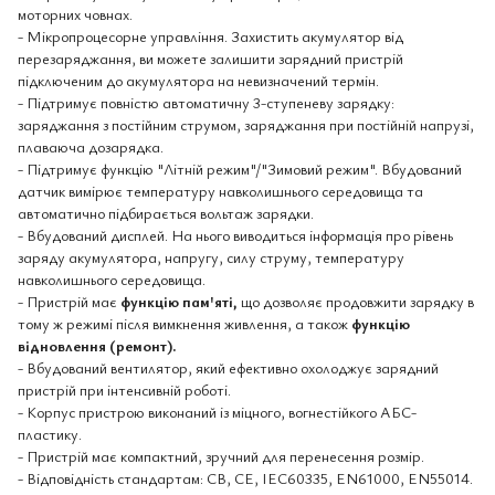
моторних човнах.
- Мікропроцесорне управління. Захистить акумулятор від
перезаряджання, ви можете залишити зарядний пристрій
підключеним до акумулятора на невизначений термін.
- Підтримує повністю автоматичну 3-ступеневу зарядку:
заряджання з постійним струмом, заряджання при постійній напрузі,
плаваюча дозарядка.
- Підтримує функцію "Літній режим"/"Зимовий режим". Вбудований
датчик вимірює температуру навколишнього середовища та
автоматично підбирається вольтаж зарядки.
- Вбудований дисплей. На нього виводиться інформація про рівень
заряду акумулятора, напругу, силу струму, температуру
навколишнього середовища.
- Пристрій має
функцію пам'яті,
що дозволяє продовжити зарядку в
тому ж режимі після вимкнення живлення, а також
функцію
відновлення (ремонт).
- Вбудований вентилятор, який ефективно охолоджує зарядний
пристрій при інтенсивній роботі.
- Корпус пристрою виконаний із міцного, вогнестійкого АБС-
пластику.
- Пристрій має компактний, зручний для перенесення розмір.
- Відповідність стандартам: CB, CE, IEC60335, EN61000, EN55014.