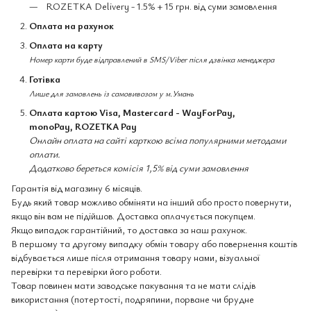
ROZETKA Delivery - 1.5% + 15 грн. від суми замовлення
Оплата на рахунок
Оплата на карту
Номер карти буде відправлений в SMS/Viber після дзвінка менеджера
Готівка
Лише для замовлень із самовивозом у м.Умань
Оплата картою Visa, Mastercard - WayForPay,
monoPay, ROZETKA Pay
Онлайн оплата на сайті карткою всіма популярними методами
оплати.
Додатково береться комісія 1,5% від суми замовлення
Гарантія від магазину 6 місяців.
Будь який товар можливо обміняти на інший або просто повернути,
якщо він вам не підійшов. Доставка оплачується покупцем.
Якщо випадок гарантійний, то доставка за наш рахунок.
В першому та другому випадку обмін товару або повернення коштів
відбувається лише після отримання товару нами, візуальної
перевірки та перевірки його роботи.
Товар повинен мати заводське пакування та не мати слідів
використання (потертості, подряпини, порване чи брудне