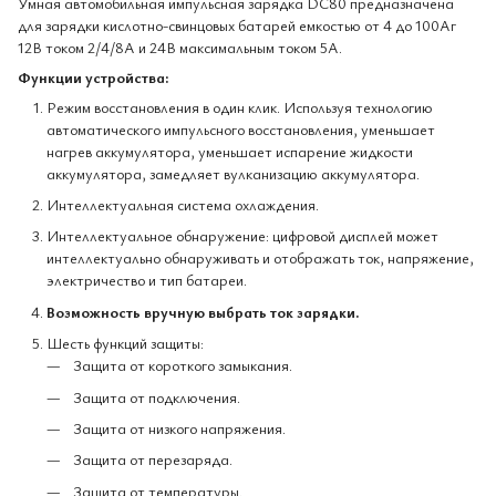
Умная автомобильная импульсная зарядка DC80 предназначена
для зарядки кислотно-свинцовых батарей емкостью от 4 до 100Аг
12В током 2/4/8А и 24В максимальным током 5А.
Функции устройства:
Режим восстановления в один клик. Используя технологию
автоматического импульсного восстановления, уменьшает
нагрев аккумулятора, уменьшает испарение жидкости
аккумулятора, замедляет вулканизацию аккумулятора.
Интеллектуальная система охлаждения.
Интеллектуальное обнаружение: цифровой дисплей может
интеллектуально обнаруживать и отображать ток, напряжение,
электричество и тип батареи.
Возможность вручную выбрать ток зарядки.
Шесть функций защиты:
Защита от короткого замыкания.
Защита от подключения.
Защита от низкого напряжения.
Защита от перезаряда.
Защита от температуры.