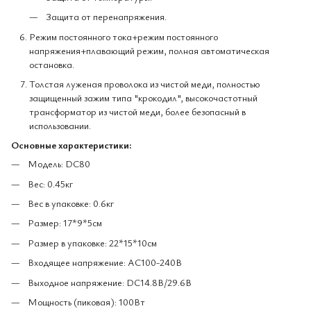
Защита от перенапряжения.
Режим постоянного тока+режим постоянного
напряжения+плавающий режим, полная автоматическая
остановка.
Толстая луженая проволока из чистой меди, полностью
защищенный зажим типа "крокодил", высокочастотный
трансформатор из чистой меди, более безопасный в
использовании.
Основные характеристики:
Модель: DC80
Вес: 0.45кг
Вес в упаковке: 0.6кг
Размер: 17*9*5см
Размер в упаковке: 22*15*10см
Входящее напряжение: AC100-240В
Выходное напряжение: DC14.8В/29.6В
Мощность (пиковая): 100Вт