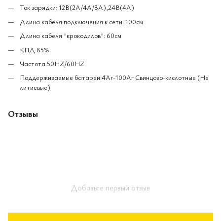
Ток зарядки: 12В(2A/4A/8A),24В(4A)
Длина кабеля подключения к сети: 100см
Длина кабеля "крокодилов": 60см
КПД:85%
Частота:50HZ/60HZ
Поддерживаемые батареи:4Аг-100Аг Свинцово-кислотные (Не
литиевые)
Отзывы
Добавьте первый отзыв