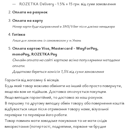
ROZETKA Delivery - 1.5% + 15 грн. від суми замовлення
Оплата на рахунок
Оплата на карту
Номер карти буде відправлений в SMS/Viber після дзвінка менеджера
Готівка
Лише для замовлень із самовивозом у м.Умань
Оплата картою Visa, Mastercard - WayForPay,
monoPay, ROZETKA Pay
Онлайн оплата на сайті карткою всіма популярними методами
оплати.
Додатково береться комісія 1,5% від суми замовлення
Гарантія від магазину 6 місяців.
Будь який товар можливо обміняти на інший або просто повернути,
якщо він вам не підійшов. Доставка оплачується покупцем.
Якщо випадок гарантійний, то доставка за наш рахунок.
В першому та другому випадку обмін товару або повернення коштів
відбувається лише після отримання товару нами, візуальної
перевірки та перевірки його роботи.
Товар повинен мати заводське пакування та не мати слідів
використання (потертості, подряпини, порване чи брудне