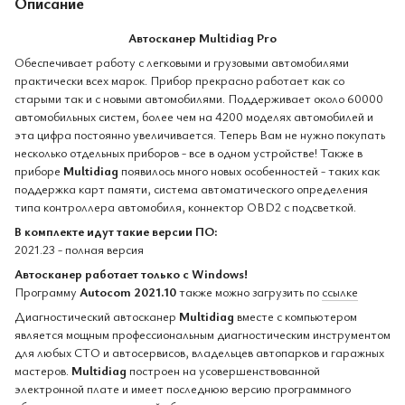
Описание
Автосканер Multidiag Pro
Обеспечивает работу с легковыми и грузовыми автомобилями
практически всех марок. Прибор прекрасно работает как со
старыми так и с новыми автомобилями. Поддерживает около 60000
автомобильных систем, более чем на 4200 моделях автомобилей и
эта цифра постоянно увеличивается. Теперь Вам не нужно покупать
несколько отдельных приборов - все в одном устройстве! Также в
приборе
Multidiag
появилось много новых особенностей - таких как
поддержка карт памяти, система автоматического определения
типа контроллера автомобиля, коннектор OBD2 с подсветкой.
В комплекте идут такие версии ПО:
2021.23 - полная версия
Автосканер работает только с Windows!
Программу
Autocom 2021.10
также можно загрузить по
ссылке
Диагностический автосканер
Multidiag
вместе с компьютером
является мощным профессиональным диагностическим инструментом
для любых СТО и автосервисов, владельцев автопарков и гаражных
мастеров.
Multidiag
построен на усовершенствованной
электронной плате и имеет последнюю версию программного