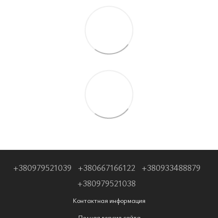
+380979521039
+380667166122
+380933488879
+380979521038
Контактная информация
Полная версия сайта