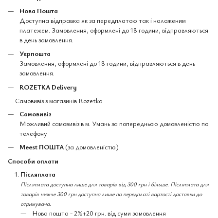
Нова Пошта
Доступна відправка як за передплатою так і наложеним
платежем. Замовлення, оформлені до 18 години, відправляються
в день замовлення.
Укрпошта
Замовлення, оформлені до 18 години, відправляються в день
замовлення.
ROZETKA Delivery
Самовивіз з магазинів Rozetka
Самовивіз
Можливий самовивіз в м. Умань за попередньою домовленістю по
телефону
Meest ПОШТА
(за домовленістю)
Способи оплати
Післяплата
Післяплата доступна лише для товарів від 300 грн і більше. Післяплата для
товарів нижче 300 грн доступна лише по передплаті вартості доставки до
отримувача.
Нова пошта - 2%+20 грн. від суми замовлення