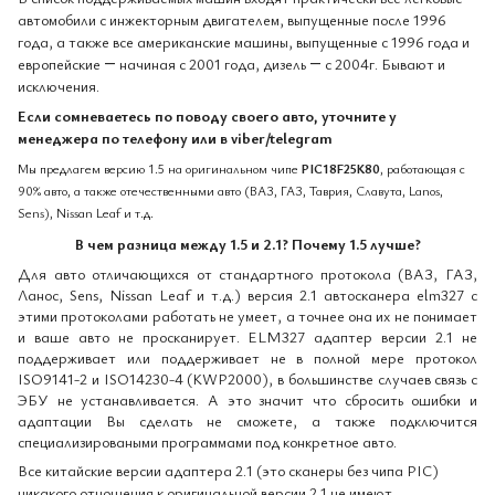
автомобили с инжекторным двигателем, выпущенные после 1996
года, а также все американские машины, выпущенные с 1996 года и
европейские ― начиная с 2001 года, дизель ― с 2004г. Бывают и
исключения.
Если сомневаетесь по поводу своего авто, уточните у
менеджера по телефону или в viber/telegram
Мы предлагем версию 1.5 на оригинальном чипе
PIC18F25K80
, работающая с
90% авто, а также отечественными авто (ВАЗ, ГАЗ, Таврия, Славута, Lanos,
Sens), Nissan Leaf и т.д.
В чем разница между 1.5 и 2.1? Почему 1.5 лучше?
Для авто отличающихся от стандартного протокола (ВАЗ, ГАЗ,
Ланос, Sens, Nissan Leaf и т.д.) версия 2.1 автосканера elm327 с
этими протоколами работать не умеет, а точнее она их не понимает
и ваше авто не просканирует. ELM327 адаптер версии 2.1 не
поддерживает или поддерживает не в полной мере протокол
ISO9141-2 и ISO14230-4 (KWP2000), в большинстве случаев связь с
ЭБУ не устанавливается. А это значит что сбросить ошибки и
адаптации Вы сделать не сможете, а также подключится
специализироваными программами под конкретное авто.
Все китайские версии адаптера 2.1 (это сканеры без чипа PIC)
никакого отношения к оригинальной версии 2.1 не имеют.