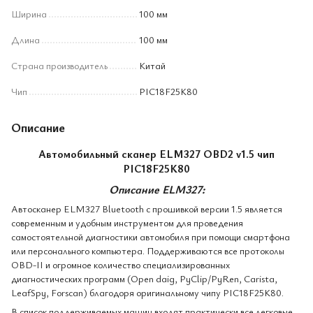
Ширина
100 мм
Длина
100 мм
Страна производитель
Китай
Чип
PIC18F25K80
Описание
Автомобильный сканер ELM327 OBD2 v1.5 чип
PIC18F25K80
Описание ELM327:
Автосканер ELM327 Bluetooth с прошивкой версии 1.5 является
современным и удобным инструментом для проведения
самостоятельной диагностики автомобиля при помощи смартфона
или персонального компьютера. Поддерживаются все протоколы
OBD-II и огромное количество специализированных
диагностических программ (Open daig, PyClip/PyRen, Carista,
LeafSpy, Forscan) благодоря оригинальному чипу PIC18F25K80.
В список поддерживаемых машин входят практически все легковые