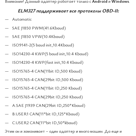
Внимание!
Данный адаптер работает только с
Android
и
Windows
.
ELM327 поддерживает все протоколы OBD-II:
Automatic
SAE J1850 PWM(41.6Kbaud)
SAE J1850 VPW(10.4Kbaud)
ISO9141-2(5 baud init,10.4Kbaud)
ISO14230-4 KWP(5 baud init,10.4 Kbaud)
ISO14230-4 KWP(fast init,10.4 Kbaud)
ISO15765-4 CAN(11bit ID,500 Kbaud)
ISO15765-4 CAN(29bit ID,500 Kbaud)
ISO15765-4 CAN(11bit ID,250 Kbaud)
ISO15765-4 CAN(29bit ID,250 Kbaud)
A.SAE J1939 CAN(29bit ID,250*Kbaud)
B.USER1 CAN(11*bit ID,125*Kbaud)
C.USER2 CAN(11*bit ID,50*kbaud)
Этим он и заманивает – один адаптер и много машин. Да еще и