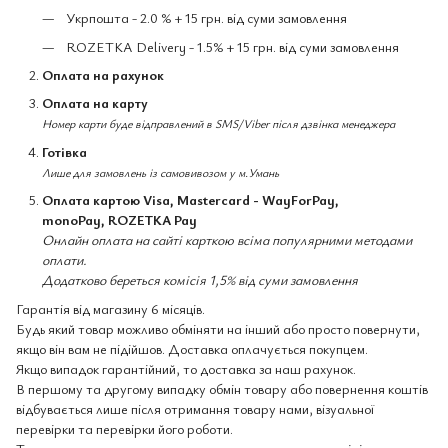
Укрпошта - 2.0 % + 15 грн. від суми замовлення
ROZETKA Delivery - 1.5% + 15 грн. від суми замовлення
Оплата на рахунок
Оплата на карту
Номер карти буде відправлений в SMS/Viber після дзвінка менеджера
Готівка
Лише для замовлень із самовивозом у м.Умань
Оплата картою Visa, Mastercard - WayForPay,
monoPay, ROZETKA Pay
Онлайн оплата на сайті карткою всіма популярними методами
оплати.
Додатково береться комісія 1,5% від суми замовлення
Гарантія від магазину 6 місяців.
Будь який товар можливо обміняти на інший або просто повернути,
якщо він вам не підійшов. Доставка оплачується покупцем.
Якщо випадок гарантійний, то доставка за наш рахунок.
В першому та другому випадку обмін товару або повернення коштів
відбувається лише після отримання товару нами, візуальної
перевірки та перевірки його роботи.