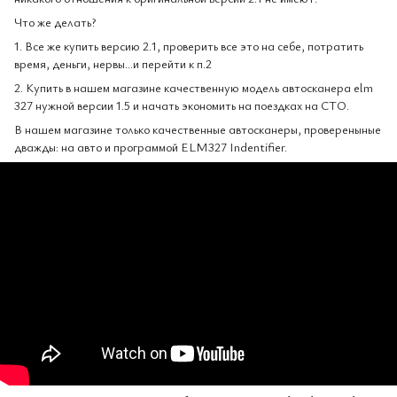
Что же делать?
1. Все же купить версию 2.1, проверить все это на себе, потратить
время, деньги, нервы...и перейти к п.2
2. Купить в нашем магазине качественную модель автосканера elm
327 нужной версии 1.5 и начать экономить на поездках на СТО.
В нашем магазине только качественные автосканеры, провереныные
дважды: на авто и программой ELM327 Indentifier.