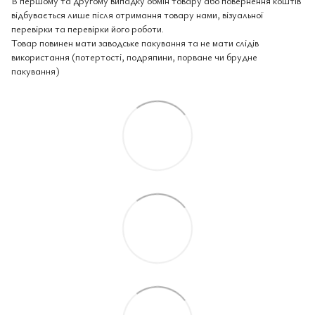
В першому та другому випадку обмін товару або повернення коштів
відбувається лише після отримання товару нами, візуальної
перевірки та перевірки його роботи.
Товар повинен мати заводське пакування та не мати слідів
використання (потертості, подряпини, порване чи брудне
пакування)