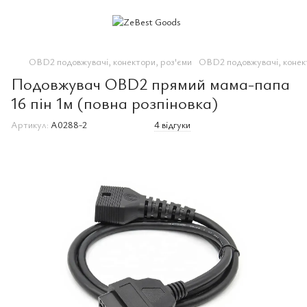
OBD2 подовжувачі, конектори, роз'єми
OBD2 подовжувачі, конек
Подовжувач OBD2 прямий мама-папа
16 пін 1м (повна розпіновка)
Артикул:
A0288-2
4 відгуки