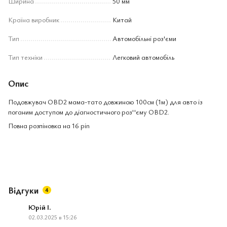
Ширина
50 мм
Країна виробник
Китай
Тип
Автомобільні роз'єми
Тип техніки
Легковий автомобіль
Опис
Подовжувач OBD2 мама-тато довжиною 100см (1м) для авто із
поганим доступом до діагностичного роз''єму OBD2.
Повна розпіновка на 16 pin
Відгуки
4
Юрій І.
02.03.2025 в 15:26