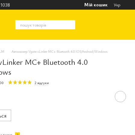
Мій кошик
1038
Укр
ELM
Автосканер Vgate vLinker MC+ Bluetooth 4.0 IOS/Android/Windows
vLinker MC+ Bluetooth 4.0
ows
00
2 відгуки
ься
ідгуки
2