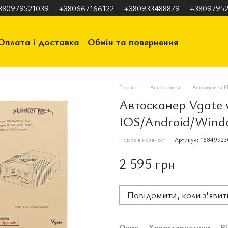
380979521039
+380667166122
+380933488879
+38097952
Оплата і доставка
Обмін та повернення
ація
Відгуки про магазин
Головна
Автосканери
Автосканери 
Автосканер Vgate 
IOS/Android/Wind
Немає в наявності
Артикул: 16849923
2 595 грн
Повідомити, коли з'явит
Опис
Характеристики
В