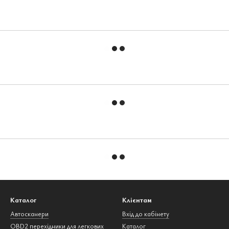
Каталог
Клієнтам
Автосканери
Вхід до кабінету
OBD2 перехідники для легкових
Каталог