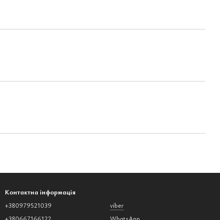
Контактна інформація
+380979521039
viber
+380667166122
WhatsApp