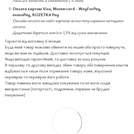
Лише для замовлень із самовивозом у м.Умань
Оплата картою Visa, Mastercard - WayForPay,
monoPay, ROZETKA Pay
Онлайн оплата на сайті карткою всіма популярними методами
оплати.
Додатково береться комісія 1,5% від суми замовлення
Гарантія від магазину 6 місяців.
Будь який товар можливо обміняти на інший або просто повернути,
якщо він вам не підійшов. Доставка оплачується покупцем.
Якщо випадок гарантійний, то доставка за наш рахунок.
В першому та другому випадку обмін товару або повернення коштів
відбувається лише після отримання товару нами, візуальної
перевірки та перевірки його роботи.
Товар повинен мати заводське пакування та не мати слідів
використання (потертості, подряпини, порване чи брудне
пакування)