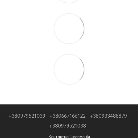
+380979521039
+380667166122
+380933488879
+380979521038
Контактна інформація