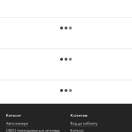
Каталог
Клієнтам
Автосканери
Вхід до кабінету
OBD2 перехідники для легкових
Каталог