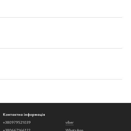
Контактна інформація
+380979521039
viber
+380667166122
WhatsApp