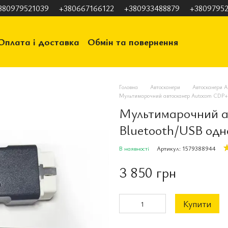
380979521039
+380667166122
+380933488879
+38097952
Оплата і доставка
Обмін та повернення
ація
Відгуки про магазин
Головна
Автосканери
Автосканери A
Мультимарочний автосканер Autocom CDP+ B
Мультимарочний а
Bluetooth/USB одн
В наявності
Артикул: 1579388944
3 850 грн
Купити