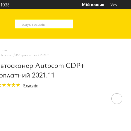
Мій кошик
1038
Укр
utocom
luetooth/USB одноплатний 2021.11
втосканер Autocom CDP+
оплатний 2021.11
9 відгуків