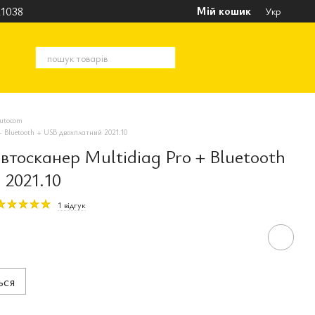
Мій кошик
1038
Укр
utocom
 Bluetooth + USB двохплатний 2021.10
тосканер Multidiag Pro + Bluetooth
 2021.10
1 відгук
ься