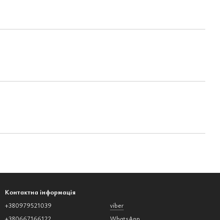
Контактна інформація
+380979521039
viber
+380667166122
WhatsApp