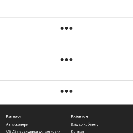
Каталог
Клієнтам
Автосканери
Вхід до кабінету
OBD2 перехідники для легкових
Каталог