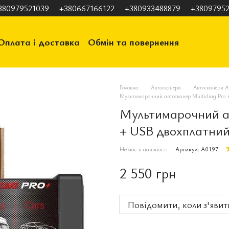
380979521039
+380667166122
+380933488879
+38097952
Оплата і доставка
Обмін та повернення
ація
Відгуки про магазин
Головна
Автосканери
Автосканери A
Мультимарочний автосканер Multidiag Pro +
Мультимарочний ав
+ USB двохплатний
Немає в наявності
Артикул: A0197
2 550 грн
Повідомити, коли з'явит